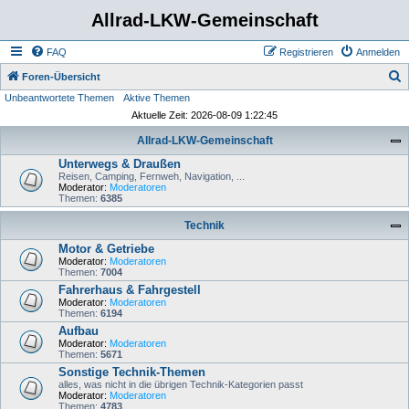
Allrad-LKW-Gemeinschaft
FAQ
Registrieren
Anmelden
S
Foren-Übersicht
Unbeantwortete Themen
Aktive Themen
u
Aktuelle Zeit: 2026-08-09 1:22:45
c
Allrad-LKW-Gemeinschaft
h
Unterwegs & Draußen
e
Reisen, Camping, Fernweh, Navigation, ...
Moderator:
Moderatoren
Themen:
6385
Technik
Motor & Getriebe
Moderator:
Moderatoren
Themen:
7004
Fahrerhaus & Fahrgestell
Moderator:
Moderatoren
Themen:
6194
Aufbau
Moderator:
Moderatoren
Themen:
5671
Sonstige Technik-Themen
alles, was nicht in die übrigen Technik-Kategorien passt
Moderator:
Moderatoren
Themen:
4783