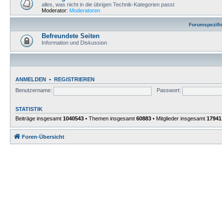
alles, was nicht in die übrigen Technik-Kategorien passt
Moderator:
Moderatoren
Forumspezifi
Befreundete Seiten
Information und Diskussion
ANMELDEN
•
REGISTRIEREN
Benutzername:
Passwort:
STATISTIK
Beiträge insgesamt
1040543
• Themen insgesamt
60883
• Mitglieder insgesamt
17941
Foren-Übersicht