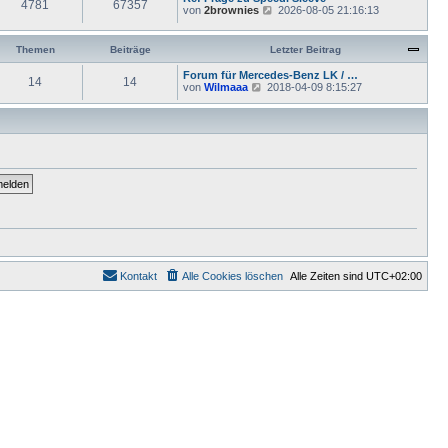
4781
67357
e
i
N
von
2brownies
2026-08-05 21:16:13
r
s
t
e
B
t
r
u
e
e
a
e
i
Themen
Beiträge
Letzter Beitrag
r
g
s
t
B
t
r
Forum für Mercedes-Benz LK / …
e
14
14
e
a
N
von
Wilmaaa
2018-04-09 8:15:27
i
r
g
e
t
B
u
r
e
e
a
i
s
g
t
t
r
e
a
r
g
B
e
i
t
r
a
g
Kontakt
Alle Cookies löschen
Alle Zeiten sind
UTC+02:00