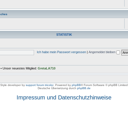
sches
STATISTIK
Ich habe mein Passwort vergessen
|
Angemeldet bleiben
• Unser neuestes Mitglied:
GretaLA710
Style developer by
support forum tricolor
,
Powered by
phpBB
® Forum Software © phpBB Limited
Deutsche Übersetzung durch
phpBB.de
Impressum und Datenschutzhinweise