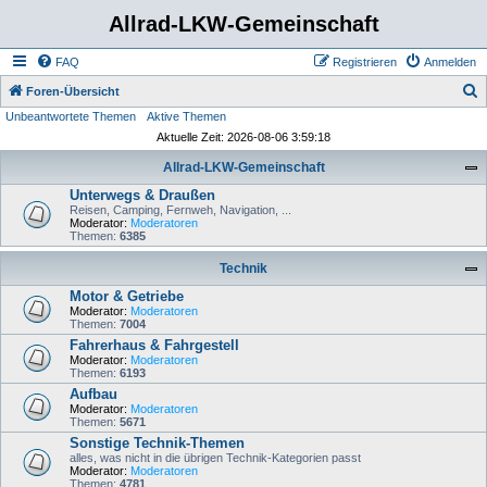
Allrad-LKW-Gemeinschaft
FAQ
Registrieren
Anmelden
S
Foren-Übersicht
Unbeantwortete Themen
Aktive Themen
u
Aktuelle Zeit: 2026-08-06 3:59:18
c
Allrad-LKW-Gemeinschaft
h
Unterwegs & Draußen
e
Reisen, Camping, Fernweh, Navigation, ...
Moderator:
Moderatoren
Themen:
6385
Technik
Motor & Getriebe
Moderator:
Moderatoren
Themen:
7004
Fahrerhaus & Fahrgestell
Moderator:
Moderatoren
Themen:
6193
Aufbau
Moderator:
Moderatoren
Themen:
5671
Sonstige Technik-Themen
alles, was nicht in die übrigen Technik-Kategorien passt
Moderator:
Moderatoren
Themen:
4781