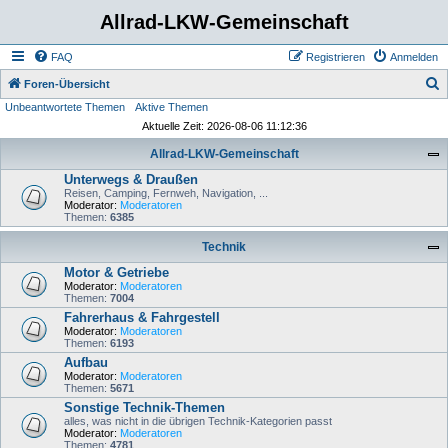
Allrad-LKW-Gemeinschaft
FAQ
Registrieren
Anmelden
S
Foren-Übersicht
Unbeantwortete Themen
Aktive Themen
u
Aktuelle Zeit: 2026-08-06 11:12:36
c
Allrad-LKW-Gemeinschaft
h
Unterwegs & Draußen
e
Reisen, Camping, Fernweh, Navigation, ...
Moderator:
Moderatoren
Themen:
6385
Technik
Motor & Getriebe
Moderator:
Moderatoren
Themen:
7004
Fahrerhaus & Fahrgestell
Moderator:
Moderatoren
Themen:
6193
Aufbau
Moderator:
Moderatoren
Themen:
5671
Sonstige Technik-Themen
alles, was nicht in die übrigen Technik-Kategorien passt
Moderator:
Moderatoren
Themen:
4781