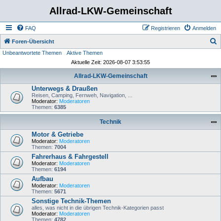
Allrad-LKW-Gemeinschaft
FAQ
Registrieren
Anmelden
S
Foren-Übersicht
Unbeantwortete Themen
Aktive Themen
u
Aktuelle Zeit: 2026-08-07 3:53:55
c
Allrad-LKW-Gemeinschaft
h
Unterwegs & Draußen
e
Reisen, Camping, Fernweh, Navigation, ...
Moderator:
Moderatoren
Themen:
6385
Technik
Motor & Getriebe
Moderator:
Moderatoren
Themen:
7004
Fahrerhaus & Fahrgestell
Moderator:
Moderatoren
Themen:
6194
Aufbau
Moderator:
Moderatoren
Themen:
5671
Sonstige Technik-Themen
alles, was nicht in die übrigen Technik-Kategorien passt
Moderator:
Moderatoren
Themen:
4782