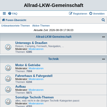
Allrad-LKW-Gemeinschaft
FAQ
Registrieren
Anmelden
S
Foren-Übersicht
Unbeantwortete Themen
Aktive Themen
u
Aktuelle Zeit: 2026-08-09 17:06:03
c
Allrad-LKW-Gemeinschaft
h
Unterwegs & Draußen
e
Reisen, Camping, Fernweh, Navigation, ...
Moderator:
Moderatoren
Themen:
6385
Technik
Motor & Getriebe
Moderator:
Moderatoren
Themen:
7004
Fahrerhaus & Fahrgestell
Moderator:
Moderatoren
Themen:
6194
Aufbau
Moderator:
Moderatoren
Themen:
5671
Sonstige Technik-Themen
alles, was nicht in die übrigen Technik-Kategorien passt
Moderator:
Moderatoren
Themen:
4783