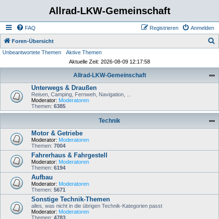
Allrad-LKW-Gemeinschaft
FAQ
Registrieren
Anmelden
S
Foren-Übersicht
Unbeantwortete Themen
Aktive Themen
u
Aktuelle Zeit: 2026-08-09 12:17:58
c
Allrad-LKW-Gemeinschaft
h
Unterwegs & Draußen
e
Reisen, Camping, Fernweh, Navigation, ...
Moderator:
Moderatoren
Themen:
6385
Technik
Motor & Getriebe
Moderator:
Moderatoren
Themen:
7004
Fahrerhaus & Fahrgestell
Moderator:
Moderatoren
Themen:
6194
Aufbau
Moderator:
Moderatoren
Themen:
5671
Sonstige Technik-Themen
alles, was nicht in die übrigen Technik-Kategorien passt
Moderator:
Moderatoren
Themen:
4783