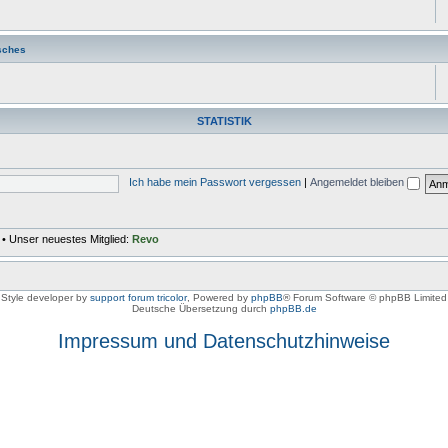
sches
STATISTIK
Ich habe mein Passwort vergessen
|
Angemeldet bleiben
• Unser neuestes Mitglied:
Revo
Style developer by
support forum tricolor
,
Powered by
phpBB
® Forum Software © phpBB Limited
Deutsche Übersetzung durch
phpBB.de
Impressum und Datenschutzhinweise