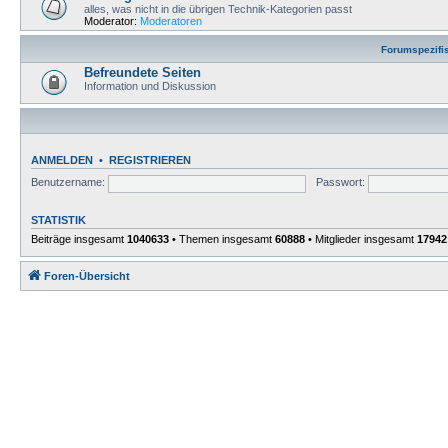
alles, was nicht in die übrigen Technik-Kategorien passt
Moderator:
Moderatoren
Forumspezifi
Befreundete Seiten
Information und Diskussion
ANMELDEN
•
REGISTRIEREN
Benutzername:
Passwort:
STATISTIK
Beiträge insgesamt
1040633
• Themen insgesamt
60888
• Mitglieder insgesamt
17942
Foren-Übersicht