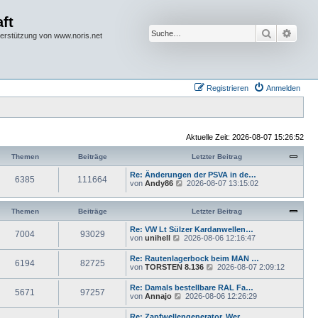
ft
Suche
Erwei
terstützung von www.noris.net
Registrieren
Anmelden
Aktuelle Zeit: 2026-08-07 15:26:52
Themen
Beiträge
Letzter Beitrag
Re: Änderungen der PSVA in de…
6385
111664
N
von
Andy86
2026-08-07 13:15:02
e
u
e
Themen
Beiträge
Letzter Beitrag
s
t
Re: VW Lt Sülzer Kardanwellen…
7004
93029
e
N
von
unihell
2026-08-06 12:16:47
r
e
B
u
Re: Rautenlagerbock beim MAN …
e
6194
82725
e
N
von
TORSTEN 8.136
2026-08-07 2:09:12
i
s
e
t
t
u
r
Re: Damals bestellbare RAL Fa…
e
5671
97257
e
a
N
von
Annajo
2026-08-06 12:26:29
r
s
g
e
B
t
u
e
Re: Zapfwellengenerator. Wer …
e