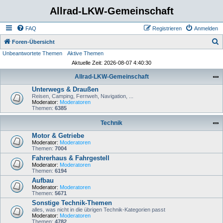
Allrad-LKW-Gemeinschaft
FAQ
Registrieren
Anmelden
S
Foren-Übersicht
Unbeantwortete Themen
Aktive Themen
u
Aktuelle Zeit: 2026-08-07 4:40:30
c
Allrad-LKW-Gemeinschaft
h
Unterwegs & Draußen
e
Reisen, Camping, Fernweh, Navigation, ...
Moderator:
Moderatoren
Themen:
6385
Technik
Motor & Getriebe
Moderator:
Moderatoren
Themen:
7004
Fahrerhaus & Fahrgestell
Moderator:
Moderatoren
Themen:
6194
Aufbau
Moderator:
Moderatoren
Themen:
5671
Sonstige Technik-Themen
alles, was nicht in die übrigen Technik-Kategorien passt
Moderator:
Moderatoren
Themen:
4782