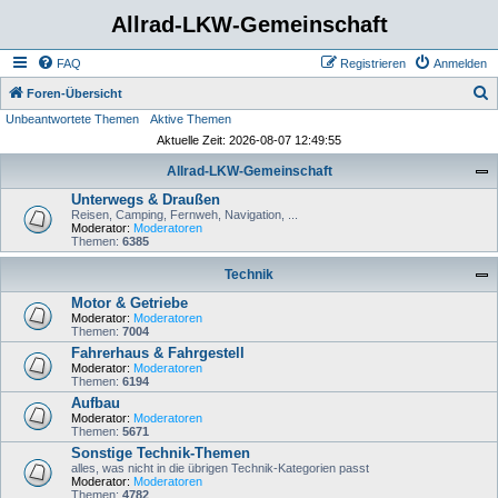
Allrad-LKW-Gemeinschaft
FAQ
Registrieren
Anmelden
S
Foren-Übersicht
Unbeantwortete Themen
Aktive Themen
u
Aktuelle Zeit: 2026-08-07 12:49:55
c
Allrad-LKW-Gemeinschaft
h
Unterwegs & Draußen
e
Reisen, Camping, Fernweh, Navigation, ...
Moderator:
Moderatoren
Themen:
6385
Technik
Motor & Getriebe
Moderator:
Moderatoren
Themen:
7004
Fahrerhaus & Fahrgestell
Moderator:
Moderatoren
Themen:
6194
Aufbau
Moderator:
Moderatoren
Themen:
5671
Sonstige Technik-Themen
alles, was nicht in die übrigen Technik-Kategorien passt
Moderator:
Moderatoren
Themen:
4782