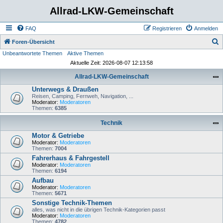
Allrad-LKW-Gemeinschaft
FAQ
Registrieren
Anmelden
S
Foren-Übersicht
Unbeantwortete Themen
Aktive Themen
u
Aktuelle Zeit: 2026-08-07 12:13:58
c
Allrad-LKW-Gemeinschaft
h
Unterwegs & Draußen
e
Reisen, Camping, Fernweh, Navigation, ...
Moderator:
Moderatoren
Themen:
6385
Technik
Motor & Getriebe
Moderator:
Moderatoren
Themen:
7004
Fahrerhaus & Fahrgestell
Moderator:
Moderatoren
Themen:
6194
Aufbau
Moderator:
Moderatoren
Themen:
5671
Sonstige Technik-Themen
alles, was nicht in die übrigen Technik-Kategorien passt
Moderator:
Moderatoren
Themen:
4782