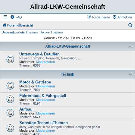
Allrad-LKW-Gemeinschaft
FAQ
Registrieren
Anmelden
S
Foren-Übersicht
Unbeantwortete Themen
Aktive Themen
u
Aktuelle Zeit: 2026-08-09 5:15:20
c
Allrad-LKW-Gemeinschaft
h
Unterwegs & Draußen
e
Reisen, Camping, Fernweh, Navigation, ...
Moderator:
Moderatoren
Themen:
6385
Technik
Motor & Getriebe
Moderator:
Moderatoren
Themen:
7004
Fahrerhaus & Fahrgestell
Moderator:
Moderatoren
Themen:
6194
Aufbau
Moderator:
Moderatoren
Themen:
5671
Sonstige Technik-Themen
alles, was nicht in die übrigen Technik-Kategorien passt
Moderator:
Moderatoren
Themen:
4783