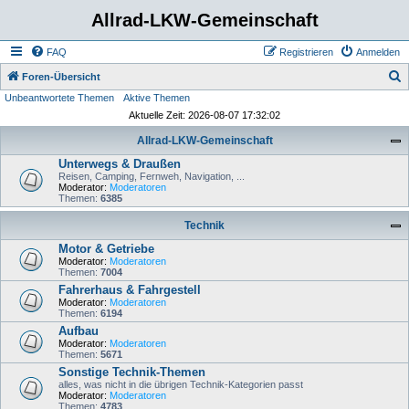
Allrad-LKW-Gemeinschaft
FAQ
Registrieren
Anmelden
S
Foren-Übersicht
Unbeantwortete Themen
Aktive Themen
u
Aktuelle Zeit: 2026-08-07 17:32:02
c
Allrad-LKW-Gemeinschaft
h
Unterwegs & Draußen
e
Reisen, Camping, Fernweh, Navigation, ...
Moderator:
Moderatoren
Themen:
6385
Technik
Motor & Getriebe
Moderator:
Moderatoren
Themen:
7004
Fahrerhaus & Fahrgestell
Moderator:
Moderatoren
Themen:
6194
Aufbau
Moderator:
Moderatoren
Themen:
5671
Sonstige Technik-Themen
alles, was nicht in die übrigen Technik-Kategorien passt
Moderator:
Moderatoren
Themen:
4783