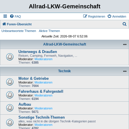
Allrad-LKW-Gemeinschaft
FAQ
Registrieren
Anmelden
S
Foren-Übersicht
Unbeantwortete Themen
Aktive Themen
u
Aktuelle Zeit: 2026-08-07 6:52:06
c
Allrad-LKW-Gemeinschaft
h
Unterwegs & Draußen
e
Reisen, Camping, Fernweh, Navigation, ...
Moderator:
Moderatoren
Themen:
6385
Technik
Motor & Getriebe
Moderator:
Moderatoren
Themen:
7004
Fahrerhaus & Fahrgestell
Moderator:
Moderatoren
Themen:
6194
Aufbau
Moderator:
Moderatoren
Themen:
5671
Sonstige Technik-Themen
alles, was nicht in die übrigen Technik-Kategorien passt
Moderator:
Moderatoren
Themen:
4782