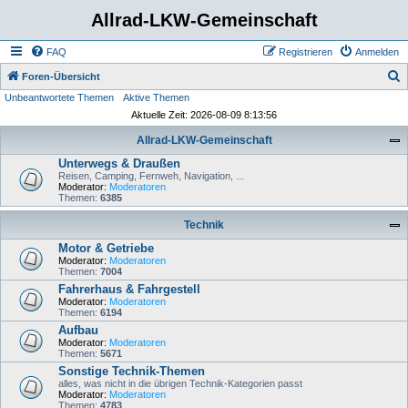
Allrad-LKW-Gemeinschaft
FAQ
Registrieren
Anmelden
S
Foren-Übersicht
Unbeantwortete Themen
Aktive Themen
u
Aktuelle Zeit: 2026-08-09 8:13:56
c
Allrad-LKW-Gemeinschaft
h
Unterwegs & Draußen
e
Reisen, Camping, Fernweh, Navigation, ...
Moderator:
Moderatoren
Themen:
6385
Technik
Motor & Getriebe
Moderator:
Moderatoren
Themen:
7004
Fahrerhaus & Fahrgestell
Moderator:
Moderatoren
Themen:
6194
Aufbau
Moderator:
Moderatoren
Themen:
5671
Sonstige Technik-Themen
alles, was nicht in die übrigen Technik-Kategorien passt
Moderator:
Moderatoren
Themen:
4783