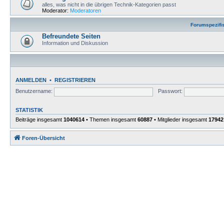
alles, was nicht in die übrigen Technik-Kategorien passt
Moderator:
Moderatoren
Forumspezifi
Befreundete Seiten
Information und Diskussion
ANMELDEN
•
REGISTRIEREN
Benutzername:
Passwort:
STATISTIK
Beiträge insgesamt
1040614
• Themen insgesamt
60887
• Mitglieder insgesamt
17942
Foren-Übersicht