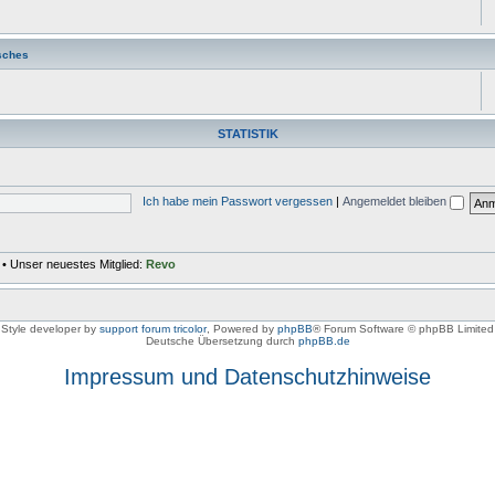
sches
STATISTIK
Ich habe mein Passwort vergessen
|
Angemeldet bleiben
• Unser neuestes Mitglied:
Revo
Style developer by
support forum tricolor
,
Powered by
phpBB
® Forum Software © phpBB Limited
Deutsche Übersetzung durch
phpBB.de
Impressum und Datenschutzhinweise