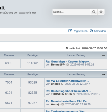
ft
Suche
Erwei
terstützung von www.noris.net
Registrieren
Anmelden
Aktuelle Zeit: 2026-08-07 10:54:50
Themen
Beiträge
Letzter Beitrag
Re: Guru Maps - Custom Mapsty…
6385
111662
N
von
Benny1974
2026-08-07 9:53:16
e
u
e
Themen
Beiträge
Letzter Beitrag
s
t
Re: VW Lt Sülzer Kardanwellen…
7004
93029
e
N
von
unihell
2026-08-06 12:16:47
r
e
B
u
Re: Rautenlagerbock beim MAN …
e
6194
82725
e
N
von
TORSTEN 8.136
2026-08-07 2:09:12
i
s
e
t
t
u
r
Re: Damals bestellbare RAL Fa…
e
5671
97257
e
a
N
von
Annajo
2026-08-06 12:26:29
r
s
g
e
B
t
u
e
Re: Zapfwellengenerator. Wer …
e