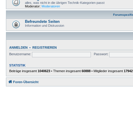
alles, was nicht in die übrigen Technik-Kategorien passt
Moderator:
Moderatoren
Forumspezifi
Befreundete Seiten
Information und Diskussion
ANMELDEN
•
REGISTRIEREN
Benutzername:
Passwort:
STATISTIK
Beiträge insgesamt
1040623
• Themen insgesamt
60888
• Mitglieder insgesamt
17942
Foren-Übersicht