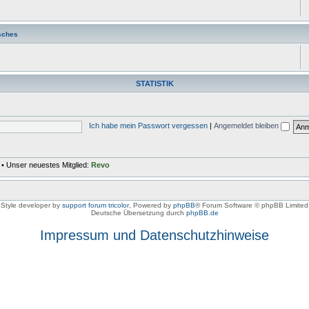
sches
STATISTIK
Ich habe mein Passwort vergessen
|
Angemeldet bleiben
• Unser neuestes Mitglied:
Revo
Style developer by
support forum tricolor
,
Powered by
phpBB
® Forum Software © phpBB Limited
Deutsche Übersetzung durch
phpBB.de
Impressum und Datenschutzhinweise