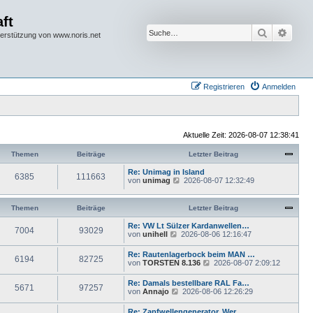
ft
Suche
Erwei
terstützung von www.noris.net
Registrieren
Anmelden
Aktuelle Zeit: 2026-08-07 12:38:41
Themen
Beiträge
Letzter Beitrag
Re: Unimag in Island
6385
111663
N
von
unimag
2026-08-07 12:32:49
e
u
e
Themen
Beiträge
Letzter Beitrag
s
t
Re: VW Lt Sülzer Kardanwellen…
7004
93029
e
N
von
unihell
2026-08-06 12:16:47
r
e
B
u
Re: Rautenlagerbock beim MAN …
e
6194
82725
e
N
von
TORSTEN 8.136
2026-08-07 2:09:12
i
s
e
t
t
u
r
Re: Damals bestellbare RAL Fa…
e
5671
97257
e
a
N
von
Annajo
2026-08-06 12:26:29
r
s
g
e
B
t
u
e
Re: Zapfwellengenerator. Wer …
e