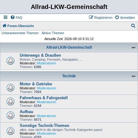
Allrad-LKW-Gemeinschaft
FAQ
Registrieren
Anmelden
S
Foren-Übersicht
Unbeantwortete Themen
Aktive Themen
u
Aktuelle Zeit: 2026-08-10 6:31:12
c
Allrad-LKW-Gemeinschaft
h
Unterwegs & Draußen
e
Reisen, Camping, Fernweh, Navigation, ...
Moderator:
Moderatoren
Themen:
6385
Technik
Motor & Getriebe
Moderator:
Moderatoren
Themen:
7004
Fahrerhaus & Fahrgestell
Moderator:
Moderatoren
Themen:
6194
Aufbau
Moderator:
Moderatoren
Themen:
5671
Sonstige Technik-Themen
alles, was nicht in die übrigen Technik-Kategorien passt
Moderator:
Moderatoren
Themen:
4783