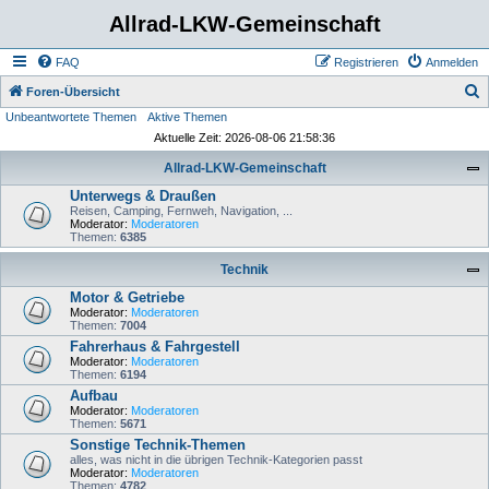
Allrad-LKW-Gemeinschaft
FAQ
Registrieren
Anmelden
S
Foren-Übersicht
Unbeantwortete Themen
Aktive Themen
u
Aktuelle Zeit: 2026-08-06 21:58:36
c
Allrad-LKW-Gemeinschaft
h
Unterwegs & Draußen
e
Reisen, Camping, Fernweh, Navigation, ...
Moderator:
Moderatoren
Themen:
6385
Technik
Motor & Getriebe
Moderator:
Moderatoren
Themen:
7004
Fahrerhaus & Fahrgestell
Moderator:
Moderatoren
Themen:
6194
Aufbau
Moderator:
Moderatoren
Themen:
5671
Sonstige Technik-Themen
alles, was nicht in die übrigen Technik-Kategorien passt
Moderator:
Moderatoren
Themen:
4782