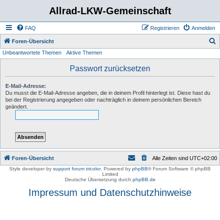
Allrad-LKW-Gemeinschaft
FAQ
Registrieren
Anmelden
S
Foren-Übersicht
Unbeantwortete Themen
Aktive Themen
u
c
Passwort zurücksetzen
h
E-Mail-Adresse:
e
Du musst die E-Mail-Adresse angeben, die in deinem Profil hinterlegt ist. Diese hast du
bei der Registrierung angegeben oder nachträglich in deinem persönlichen Bereich
geändert.
Foren-Übersicht
Alle Zeiten sind
UTC+02:00
Style developer by
support forum tricolor
,
Powered by
phpBB
® Forum Software © phpBB
Limited
Deutsche Übersetzung durch
phpBB.de
Impressum und Datenschutzhinweise