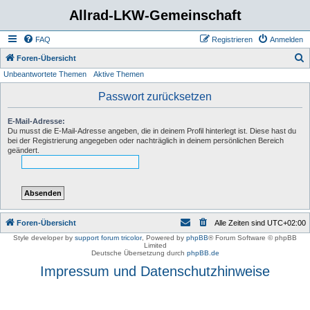
Allrad-LKW-Gemeinschaft
FAQ
Registrieren
Anmelden
S
Foren-Übersicht
Unbeantwortete Themen
Aktive Themen
u
c
Passwort zurücksetzen
h
E-Mail-Adresse:
e
Du musst die E-Mail-Adresse angeben, die in deinem Profil hinterlegt ist. Diese hast du
bei der Registrierung angegeben oder nachträglich in deinem persönlichen Bereich
geändert.
Foren-Übersicht
Alle Zeiten sind
UTC+02:00
Style developer by
support forum tricolor
,
Powered by
phpBB
® Forum Software © phpBB
Limited
Deutsche Übersetzung durch
phpBB.de
Impressum und Datenschutzhinweise