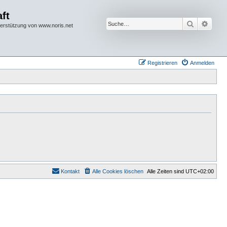
ft
Suche
Erwei
terstützung von www.noris.net
Registrieren
Anmelden
Kontakt
Alle Cookies löschen
Alle Zeiten sind
UTC+02:00