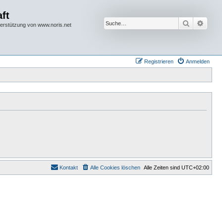
ft
Suche
Erwei
terstützung von www.noris.net
Registrieren
Anmelden
Kontakt
Alle Cookies löschen
Alle Zeiten sind
UTC+02:00