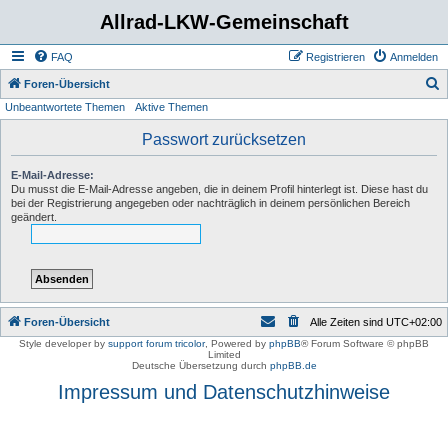
Allrad-LKW-Gemeinschaft
FAQ
Registrieren
Anmelden
S
Foren-Übersicht
Unbeantwortete Themen
Aktive Themen
u
c
Passwort zurücksetzen
h
E-Mail-Adresse:
e
Du musst die E-Mail-Adresse angeben, die in deinem Profil hinterlegt ist. Diese hast du
bei der Registrierung angegeben oder nachträglich in deinem persönlichen Bereich
geändert.
Foren-Übersicht
Alle Zeiten sind
UTC+02:00
Style developer by
support forum tricolor
,
Powered by
phpBB
® Forum Software © phpBB
Limited
Deutsche Übersetzung durch
phpBB.de
Impressum und Datenschutzhinweise