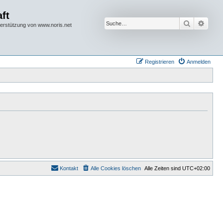
ft
Suche
Erwei
terstützung von www.noris.net
Registrieren
Anmelden
Kontakt
Alle Cookies löschen
Alle Zeiten sind
UTC+02:00