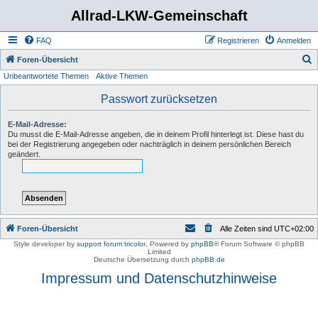
Allrad-LKW-Gemeinschaft
FAQ
Registrieren
Anmelden
S
Foren-Übersicht
Unbeantwortete Themen
Aktive Themen
u
c
Passwort zurücksetzen
h
E-Mail-Adresse:
e
Du musst die E-Mail-Adresse angeben, die in deinem Profil hinterlegt ist. Diese hast du
bei der Registrierung angegeben oder nachträglich in deinem persönlichen Bereich
geändert.
Foren-Übersicht
Alle Zeiten sind
UTC+02:00
Style developer by
support forum tricolor
,
Powered by
phpBB
® Forum Software © phpBB
Limited
Deutsche Übersetzung durch
phpBB.de
Impressum und Datenschutzhinweise