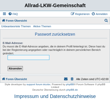
Allrad-LKW-Gemeinschaft
FAQ
Registrieren
Anmelden
S
Foren-Übersicht
Unbeantwortete Themen
Aktive Themen
u
c
Passwort zurücksetzen
h
E-Mail-Adresse:
e
Du musst die E-Mail-Adresse angeben, die in deinem Profil hinterlegt ist. Diese hast du
bei der Registrierung angegeben oder nachträglich in deinem persönlichen Bereich
geändert.
Foren-Übersicht
Alle Zeiten sind
UTC+02:00
Style developer by
support forum tricolor
,
Powered by
phpBB
® Forum Software © phpBB
Limited
Deutsche Übersetzung durch
phpBB.de
Impressum und Datenschutzhinweise