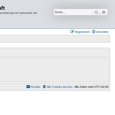
ft
Suche
Erwei
terstützung von www.noris.net
Registrieren
Anmelden
Kontakt
Alle Cookies löschen
Alle Zeiten sind
UTC+02:00