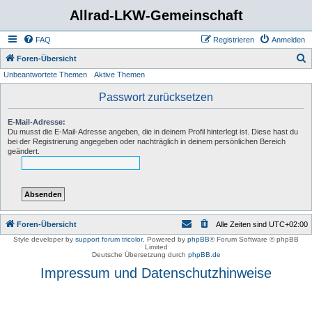
Allrad-LKW-Gemeinschaft
FAQ
Registrieren
Anmelden
S
Foren-Übersicht
Unbeantwortete Themen
Aktive Themen
u
c
Passwort zurücksetzen
h
E-Mail-Adresse:
e
Du musst die E-Mail-Adresse angeben, die in deinem Profil hinterlegt ist. Diese hast du
bei der Registrierung angegeben oder nachträglich in deinem persönlichen Bereich
geändert.
Foren-Übersicht
Alle Zeiten sind
UTC+02:00
Style developer by
support forum tricolor
,
Powered by
phpBB
® Forum Software © phpBB
Limited
Deutsche Übersetzung durch
phpBB.de
Impressum und Datenschutzhinweise