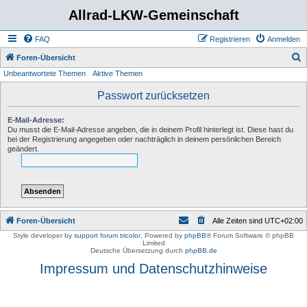
Allrad-LKW-Gemeinschaft
FAQ
Registrieren
Anmelden
S
Foren-Übersicht
Unbeantwortete Themen
Aktive Themen
u
c
Passwort zurücksetzen
h
E-Mail-Adresse:
e
Du musst die E-Mail-Adresse angeben, die in deinem Profil hinterlegt ist. Diese hast du
bei der Registrierung angegeben oder nachträglich in deinem persönlichen Bereich
geändert.
Foren-Übersicht
Alle Zeiten sind
UTC+02:00
Style developer by
support forum tricolor
,
Powered by
phpBB
® Forum Software © phpBB
Limited
Deutsche Übersetzung durch
phpBB.de
Impressum und Datenschutzhinweise