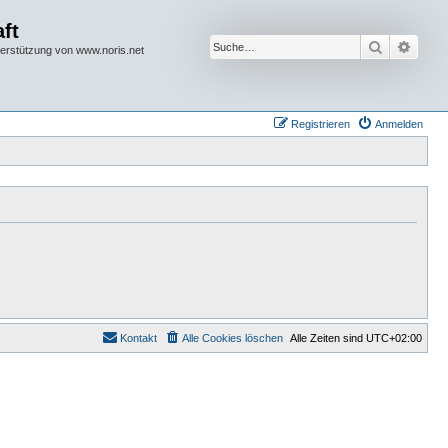
ft
Suche
Erwei
terstützung von www.noris.net
Registrieren
Anmelden
Kontakt
Alle Cookies löschen
Alle Zeiten sind
UTC+02:00