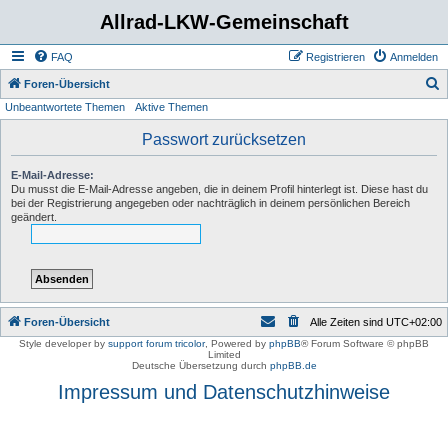
Allrad-LKW-Gemeinschaft
FAQ
Registrieren
Anmelden
S
Foren-Übersicht
Unbeantwortete Themen
Aktive Themen
u
c
Passwort zurücksetzen
h
E-Mail-Adresse:
e
Du musst die E-Mail-Adresse angeben, die in deinem Profil hinterlegt ist. Diese hast du
bei der Registrierung angegeben oder nachträglich in deinem persönlichen Bereich
geändert.
Foren-Übersicht
Alle Zeiten sind
UTC+02:00
Style developer by
support forum tricolor
,
Powered by
phpBB
® Forum Software © phpBB
Limited
Deutsche Übersetzung durch
phpBB.de
Impressum und Datenschutzhinweise