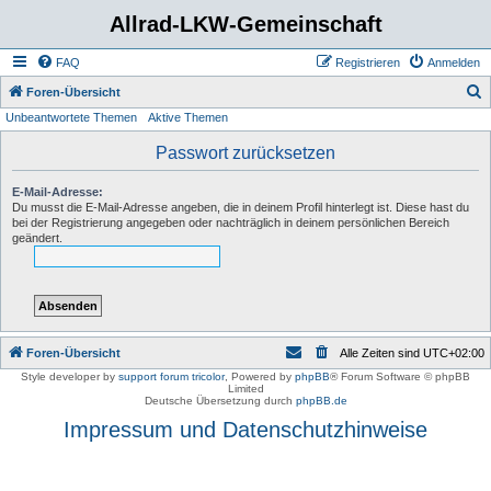
Allrad-LKW-Gemeinschaft
FAQ
Registrieren
Anmelden
S
Foren-Übersicht
Unbeantwortete Themen
Aktive Themen
u
c
Passwort zurücksetzen
h
E-Mail-Adresse:
e
Du musst die E-Mail-Adresse angeben, die in deinem Profil hinterlegt ist. Diese hast du
bei der Registrierung angegeben oder nachträglich in deinem persönlichen Bereich
geändert.
Foren-Übersicht
Alle Zeiten sind
UTC+02:00
Style developer by
support forum tricolor
,
Powered by
phpBB
® Forum Software © phpBB
Limited
Deutsche Übersetzung durch
phpBB.de
Impressum und Datenschutzhinweise