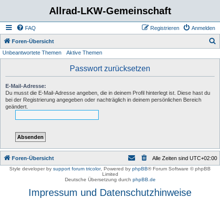
Allrad-LKW-Gemeinschaft
FAQ
Registrieren
Anmelden
S
Foren-Übersicht
Unbeantwortete Themen
Aktive Themen
u
c
Passwort zurücksetzen
h
E-Mail-Adresse:
e
Du musst die E-Mail-Adresse angeben, die in deinem Profil hinterlegt ist. Diese hast du
bei der Registrierung angegeben oder nachträglich in deinem persönlichen Bereich
geändert.
Foren-Übersicht
Alle Zeiten sind
UTC+02:00
Style developer by
support forum tricolor
,
Powered by
phpBB
® Forum Software © phpBB
Limited
Deutsche Übersetzung durch
phpBB.de
Impressum und Datenschutzhinweise