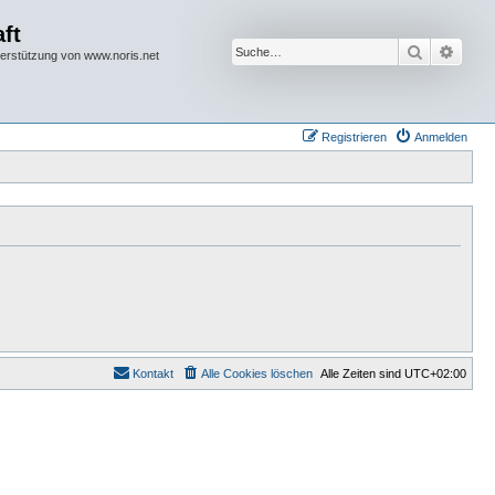
ft
Suche
Erwei
terstützung von www.noris.net
Registrieren
Anmelden
Kontakt
Alle Cookies löschen
Alle Zeiten sind
UTC+02:00