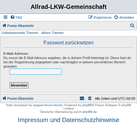
Allrad-LKW-Gemeinschaft
FAQ
Registrieren
Anmelden
S
Foren-Übersicht
Unbeantwortete Themen
Aktive Themen
u
c
Passwort zurücksetzen
h
E-Mail-Adresse:
e
Du musst die E-Mail-Adresse angeben, die in deinem Profil hinterlegt ist. Diese hast du
bei der Registrierung angegeben oder nachträglich in deinem persönlichen Bereich
geändert.
Foren-Übersicht
Alle Zeiten sind
UTC+02:00
Style developer by
support forum tricolor
,
Powered by
phpBB
® Forum Software © phpBB
Limited
Deutsche Übersetzung durch
phpBB.de
Impressum und Datenschutzhinweise