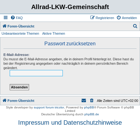
Allrad-LKW-Gemeinschaft
FAQ
Registrieren
Anmelden
S
Foren-Übersicht
Unbeantwortete Themen
Aktive Themen
u
c
Passwort zurücksetzen
h
E-Mail-Adresse:
e
Du musst die E-Mail-Adresse angeben, die in deinem Profil hinterlegt ist. Diese hast du
bei der Registrierung angegeben oder nachträglich in deinem persönlichen Bereich
geändert.
Foren-Übersicht
Alle Zeiten sind
UTC+02:00
Style developer by
support forum tricolor
,
Powered by
phpBB
® Forum Software © phpBB
Limited
Deutsche Übersetzung durch
phpBB.de
Impressum und Datenschutzhinweise