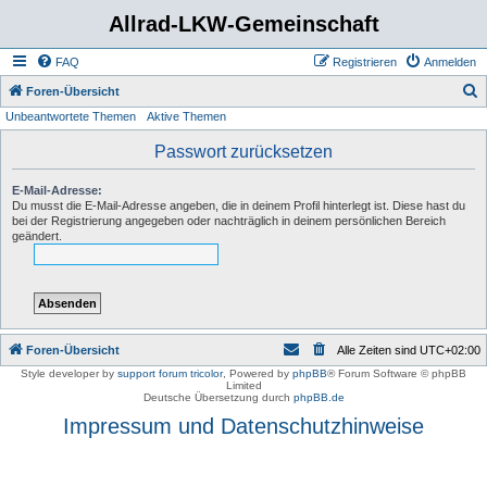
Allrad-LKW-Gemeinschaft
FAQ
Registrieren
Anmelden
S
Foren-Übersicht
Unbeantwortete Themen
Aktive Themen
u
c
Passwort zurücksetzen
h
E-Mail-Adresse:
e
Du musst die E-Mail-Adresse angeben, die in deinem Profil hinterlegt ist. Diese hast du
bei der Registrierung angegeben oder nachträglich in deinem persönlichen Bereich
geändert.
Foren-Übersicht
Alle Zeiten sind
UTC+02:00
Style developer by
support forum tricolor
,
Powered by
phpBB
® Forum Software © phpBB
Limited
Deutsche Übersetzung durch
phpBB.de
Impressum und Datenschutzhinweise