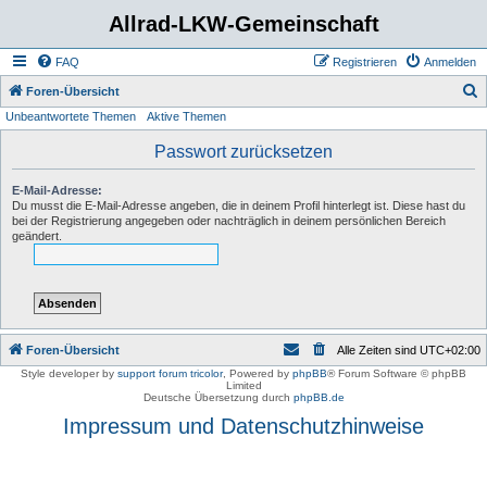
Allrad-LKW-Gemeinschaft
FAQ
Registrieren
Anmelden
S
Foren-Übersicht
Unbeantwortete Themen
Aktive Themen
u
c
Passwort zurücksetzen
h
E-Mail-Adresse:
e
Du musst die E-Mail-Adresse angeben, die in deinem Profil hinterlegt ist. Diese hast du
bei der Registrierung angegeben oder nachträglich in deinem persönlichen Bereich
geändert.
Foren-Übersicht
Alle Zeiten sind
UTC+02:00
Style developer by
support forum tricolor
,
Powered by
phpBB
® Forum Software © phpBB
Limited
Deutsche Übersetzung durch
phpBB.de
Impressum und Datenschutzhinweise