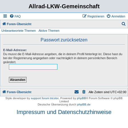
Allrad-LKW-Gemeinschaft
FAQ
Registrieren
Anmelden
S
Foren-Übersicht
Unbeantwortete Themen
Aktive Themen
u
c
Passwort zurücksetzen
h
E-Mail-Adresse:
e
Du musst die E-Mail-Adresse angeben, die in deinem Profil hinterlegt ist. Diese hast du
bei der Registrierung angegeben oder nachträglich in deinem persönlichen Bereich
geändert.
Foren-Übersicht
Alle Zeiten sind
UTC+02:00
Style developer by
support forum tricolor
,
Powered by
phpBB
® Forum Software © phpBB
Limited
Deutsche Übersetzung durch
phpBB.de
Impressum und Datenschutzhinweise