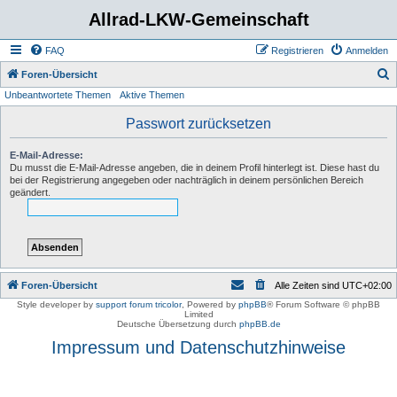
Allrad-LKW-Gemeinschaft
FAQ
Registrieren
Anmelden
S
Foren-Übersicht
Unbeantwortete Themen
Aktive Themen
u
c
Passwort zurücksetzen
h
E-Mail-Adresse:
e
Du musst die E-Mail-Adresse angeben, die in deinem Profil hinterlegt ist. Diese hast du
bei der Registrierung angegeben oder nachträglich in deinem persönlichen Bereich
geändert.
Foren-Übersicht
Alle Zeiten sind
UTC+02:00
Style developer by
support forum tricolor
,
Powered by
phpBB
® Forum Software © phpBB
Limited
Deutsche Übersetzung durch
phpBB.de
Impressum und Datenschutzhinweise