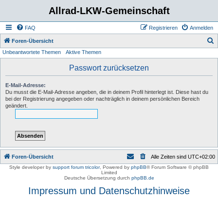
Allrad-LKW-Gemeinschaft
FAQ
Registrieren
Anmelden
S
Foren-Übersicht
Unbeantwortete Themen
Aktive Themen
u
c
Passwort zurücksetzen
h
E-Mail-Adresse:
e
Du musst die E-Mail-Adresse angeben, die in deinem Profil hinterlegt ist. Diese hast du
bei der Registrierung angegeben oder nachträglich in deinem persönlichen Bereich
geändert.
Foren-Übersicht
Alle Zeiten sind
UTC+02:00
Style developer by
support forum tricolor
,
Powered by
phpBB
® Forum Software © phpBB
Limited
Deutsche Übersetzung durch
phpBB.de
Impressum und Datenschutzhinweise