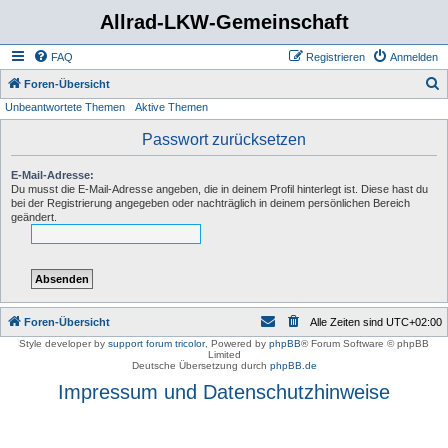
Allrad-LKW-Gemeinschaft
FAQ
Registrieren
Anmelden
S
Foren-Übersicht
Unbeantwortete Themen
Aktive Themen
u
c
Passwort zurücksetzen
h
E-Mail-Adresse:
e
Du musst die E-Mail-Adresse angeben, die in deinem Profil hinterlegt ist. Diese hast du
bei der Registrierung angegeben oder nachträglich in deinem persönlichen Bereich
geändert.
Foren-Übersicht
Alle Zeiten sind
UTC+02:00
Style developer by
support forum tricolor
,
Powered by
phpBB
® Forum Software © phpBB
Limited
Deutsche Übersetzung durch
phpBB.de
Impressum und Datenschutzhinweise