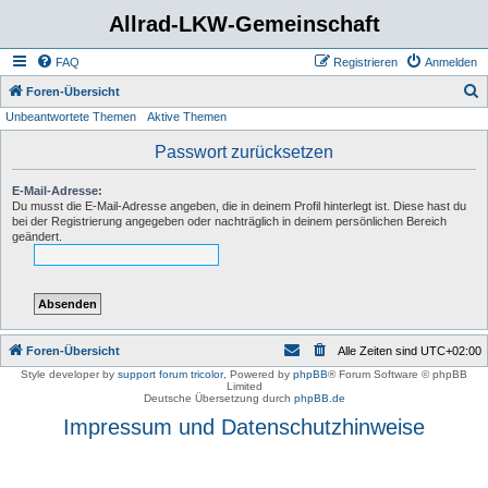
Allrad-LKW-Gemeinschaft
FAQ
Registrieren
Anmelden
S
Foren-Übersicht
Unbeantwortete Themen
Aktive Themen
u
c
Passwort zurücksetzen
h
E-Mail-Adresse:
e
Du musst die E-Mail-Adresse angeben, die in deinem Profil hinterlegt ist. Diese hast du
bei der Registrierung angegeben oder nachträglich in deinem persönlichen Bereich
geändert.
Foren-Übersicht
Alle Zeiten sind
UTC+02:00
Style developer by
support forum tricolor
,
Powered by
phpBB
® Forum Software © phpBB
Limited
Deutsche Übersetzung durch
phpBB.de
Impressum und Datenschutzhinweise