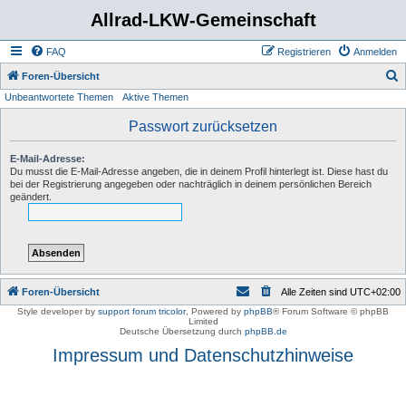
Allrad-LKW-Gemeinschaft
FAQ
Registrieren
Anmelden
S
Foren-Übersicht
Unbeantwortete Themen
Aktive Themen
u
c
Passwort zurücksetzen
h
E-Mail-Adresse:
e
Du musst die E-Mail-Adresse angeben, die in deinem Profil hinterlegt ist. Diese hast du
bei der Registrierung angegeben oder nachträglich in deinem persönlichen Bereich
geändert.
Foren-Übersicht
Alle Zeiten sind
UTC+02:00
Style developer by
support forum tricolor
,
Powered by
phpBB
® Forum Software © phpBB
Limited
Deutsche Übersetzung durch
phpBB.de
Impressum und Datenschutzhinweise