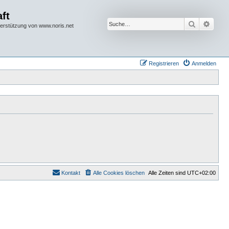
ft
Suche
Erwei
terstützung von www.noris.net
Registrieren
Anmelden
Kontakt
Alle Cookies löschen
Alle Zeiten sind
UTC+02:00