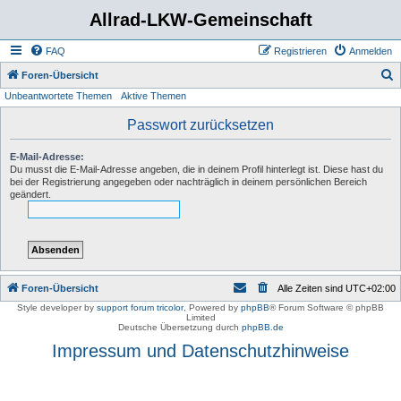
Allrad-LKW-Gemeinschaft
FAQ
Registrieren
Anmelden
S
Foren-Übersicht
Unbeantwortete Themen
Aktive Themen
u
c
Passwort zurücksetzen
h
E-Mail-Adresse:
e
Du musst die E-Mail-Adresse angeben, die in deinem Profil hinterlegt ist. Diese hast du
bei der Registrierung angegeben oder nachträglich in deinem persönlichen Bereich
geändert.
Foren-Übersicht
Alle Zeiten sind
UTC+02:00
Style developer by
support forum tricolor
,
Powered by
phpBB
® Forum Software © phpBB
Limited
Deutsche Übersetzung durch
phpBB.de
Impressum und Datenschutzhinweise