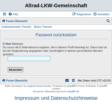
Allrad-LKW-Gemeinschaft
FAQ
Registrieren
Anmelden
S
Foren-Übersicht
Unbeantwortete Themen
Aktive Themen
u
c
Passwort zurücksetzen
h
E-Mail-Adresse:
e
Du musst die E-Mail-Adresse angeben, die in deinem Profil hinterlegt ist. Diese hast du
bei der Registrierung angegeben oder nachträglich in deinem persönlichen Bereich
geändert.
Foren-Übersicht
Alle Zeiten sind
UTC+02:00
Style developer by
support forum tricolor
,
Powered by
phpBB
® Forum Software © phpBB
Limited
Deutsche Übersetzung durch
phpBB.de
Impressum und Datenschutzhinweise