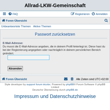
Allrad-LKW-Gemeinschaft
FAQ
Registrieren
Anmelden
S
Foren-Übersicht
Unbeantwortete Themen
Aktive Themen
u
c
Passwort zurücksetzen
h
E-Mail-Adresse:
e
Du musst die E-Mail-Adresse angeben, die in deinem Profil hinterlegt ist. Diese hast du
bei der Registrierung angegeben oder nachträglich in deinem persönlichen Bereich
geändert.
Foren-Übersicht
Alle Zeiten sind
UTC+02:00
Style developer by
support forum tricolor
,
Powered by
phpBB
® Forum Software © phpBB
Limited
Deutsche Übersetzung durch
phpBB.de
Impressum und Datenschutzhinweise