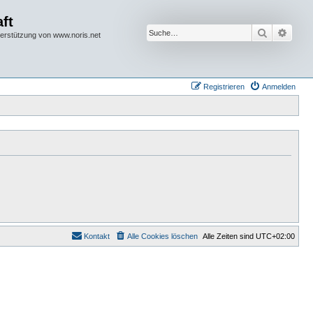
ft
Suche
Erwei
terstützung von www.noris.net
Registrieren
Anmelden
Kontakt
Alle Cookies löschen
Alle Zeiten sind
UTC+02:00